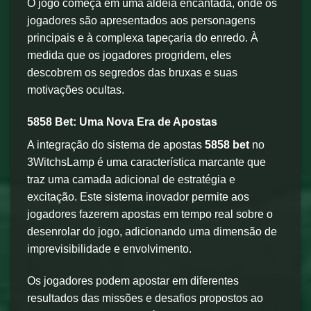
O jogo começa em uma aldeia encantada, onde os
jogadores são apresentados aos personagens
principais e à complexa tapeçaria do enredo. À
medida que os jogadores progridem, eles
descobrem os segredos das bruxas e suas
motivações ocultas.
5858 Bet: Uma Nova Era de Apostas
A integração do sistema de apostas
5858 bet
no
3WitchsLamp é uma característica marcante que
traz uma camada adicional de estratégia e
excitação. Este sistema inovador permite aos
jogadores fazerem apostas em tempo real sobre o
desenrolar do jogo, adicionando uma dimensão de
imprevisibilidade e envolvimento.
Os jogadores podem apostar em diferentes
resultados das missões e desafios propostos ao