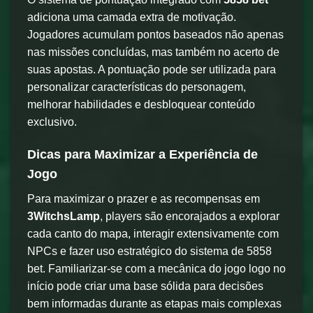
adiciona uma camada extra de motivação.
Jogadores acumulam pontos baseados não apenas
nas missões concluídas, mas também no acerto de
suas apostas. A pontuação pode ser utilizada para
personalizar características do personagem,
melhorar habilidades e desbloquear conteúdo
exclusivo.
Dicas para Maximizar a Experiência de
Jogo
Para maximizar o prazer e as recompensas em
3WitchsLamp
, players são encorajados a explorar
cada canto do mapa, interagir extensivamente com
NPCs e fazer uso estratégico do sistema de 5858
bet. Familiarizar-se com a mecânica do jogo logo no
início pode criar uma base sólida para decisões
bem informadas durante as etapas mais complexas