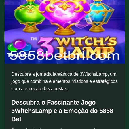
Descubra a jornada fantástica de 3WitchsLamp, um
jogo que combina elementos místicos e estratégicos
com a emoção das apostas.
Descubra o Fascinante Jogo
3WitchsLamp e a Emoção do 5858
Bet