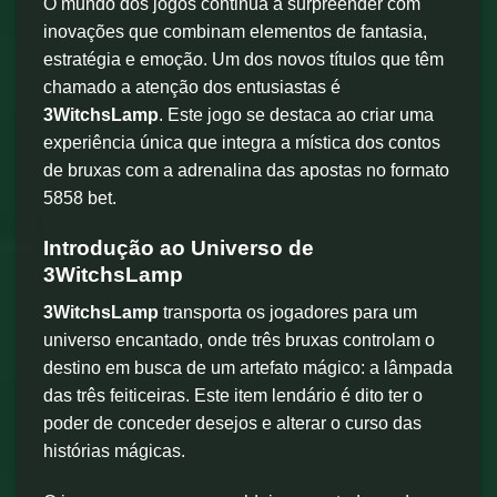
O mundo dos jogos continua a surpreender com
inovações que combinam elementos de fantasia,
estratégia e emoção. Um dos novos títulos que têm
chamado a atenção dos entusiastas é
3WitchsLamp
. Este jogo se destaca ao criar uma
experiência única que integra a mística dos contos
de bruxas com a adrenalina das apostas no formato
5858 bet.
Introdução ao Universo de
3WitchsLamp
3WitchsLamp
transporta os jogadores para um
universo encantado, onde três bruxas controlam o
destino em busca de um artefato mágico: a lâmpada
das três feiticeiras. Este item lendário é dito ter o
poder de conceder desejos e alterar o curso das
histórias mágicas.