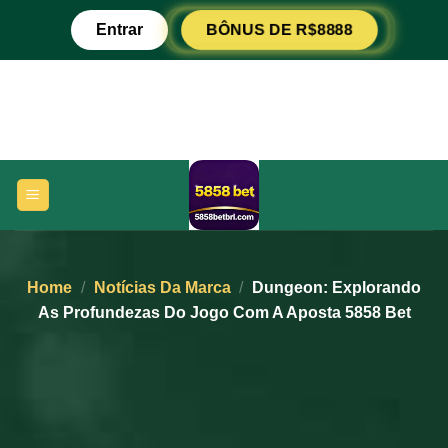
Ir
BÔNUS DE R$8888
Entrar
para
o
conteúdo
Home
/
Notícias Da Marca
/
Dungeon: Explorando
As Profundezas Do Jogo Com A Aposta 5858 Bet