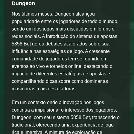
Dungeon
Nos últimos meses, Dungeon alcançou
popularidade entre os jogadores de todo o mundo,
sendo um dos jogos mais discutidos em fóruns e
redes sociais. A introdução do sistema de apostas
5858 Bet gerou debates acalorados sobre sua
influência nas estratégias de jogo. A crescente
comunidade de jogadores tem se reunido em
eventos ao vivo e torneios online, destacando o
impacto de diferentes estratégias de apostas e
compartilhando dicas sobre como dominar as
masmorras mais desafiadoras.
Em um contexto onde a inovação nos jogos
continua a impulsionar o interesse dos jogadores,
Dungeon, com seu sistema 5858 Bet, transcende o
tradicional, oferecendo uma experiência de jogo
rica e imersiva. A mistura de exploração de