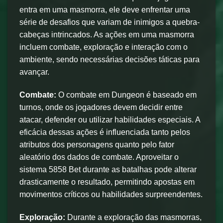
entra em uma masmorra, ele deve enfrentar uma
série de desafios que variam de inimigos a quebra-
cabeças intrincados. As ações em uma masmorra
incluem combate, exploração e interação com o
ambiente, sendo necessárias decisões táticas para
avançar.
Combate:
O combate em Dungeon é baseado em
turnos, onde os jogadores devem decidir entre
atacar, defender ou utilizar habilidades especiais. A
eficácia dessas ações é influenciada tanto pelos
atributos dos personagens quanto pelo fator
aleatório dos dados de combate. Aproveitar o
sistema 5858 Bet durante as batalhas pode alterar
drasticamente o resultado, permitindo apostas em
movimentos críticos ou habilidades surpreendentes.
Exploração:
Durante a exploração das masmorras,