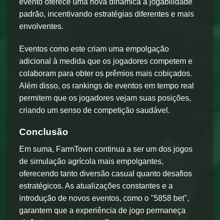
evento oferece uma nova dinâmica à jogabilidade
padrão, incentivando estratégias diferentes e mais
envolventes.
Eventos como este criam uma empolgação
adicional à medida que os jogadores competem e
colaboram para obter os prêmios mais cobiçados.
Além disso, os rankings de eventos em tempo real
permitem que os jogadores vejam suas posições,
criando um senso de competição saudável.
Conclusão
Em suma, FarmTown continua a ser um dos jogos
de simulação agrícola mais empolgantes,
oferecendo tanto diversão casual quanto desafios
estratégicos. As atualizações constantes e a
introdução de novos eventos, como o "5858 bet",
garantem que a experiência de jogo permaneça