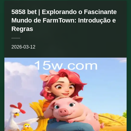
5858 bet | Explorando o Fascinante
Mundo de FarmTown: Introdução e
Regras
2026-03-12