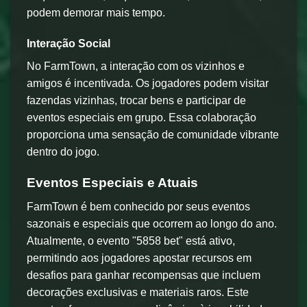
podem demorar mais tempo.
Interação Social
No FarmTown, a interação com os vizinhos e
amigos é incentivada. Os jogadores podem visitar
fazendas vizinhas, trocar bens e participar de
eventos especiais em grupo. Essa colaboração
proporciona uma sensação de comunidade vibrante
dentro do jogo.
Eventos Especiais e Atuais
FarmTown é bem conhecido por seus eventos
sazonais e especiais que ocorrem ao longo do ano.
Atualmente, o evento "5858 bet" está ativo,
permitindo aos jogadores apostar recursos em
desafios para ganhar recompensas que incluem
decorações exclusivas e materiais raros. Este