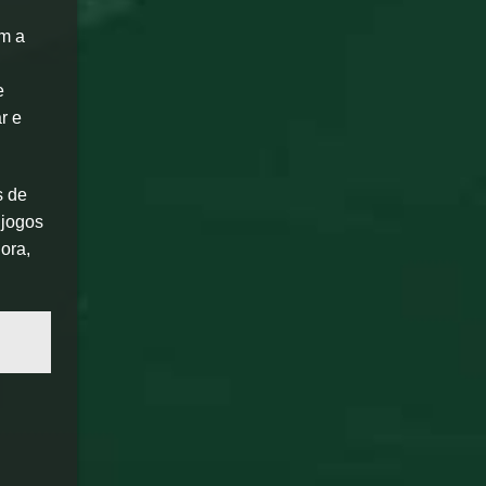
m a
e
r e
s de
 jogos
ora,