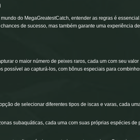
h
 mundo do MegaGreatestCatch, entender as regras é essencial
as chances de sucesso, mas também garante uma experiência de
pturar o maior número de peixes raros, cada um com seu valor
os possível ao capturá-los, com bônus especiais para combinho
pção de selecionar diferentes tipos de iscas e varas, cada um
zonas subaquáticas, cada uma com suas próprias espécies de 