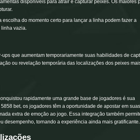
amentas disponíveis para atrair e capturar peixes. Os maiores 
turar.
a escolha do momento certo para lançar a linha podem fazer a
linha vazia.
r-ups que aumentam temporariamente suas habilidades de capt
ção ou revelação temporária das localizações dos peixes mai
onquistou rapidamente uma grande base de jogadores é sua
o 5858 bet, os jogadores têm a oportunidade de apostar em sua
mada extra de emoção ao jogo. Essa integração também permit
 desempenho, tornando a experiência ainda mais gratificante.
lizações