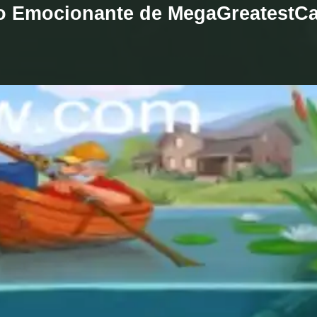
do Emocionante de MegaGreatestC