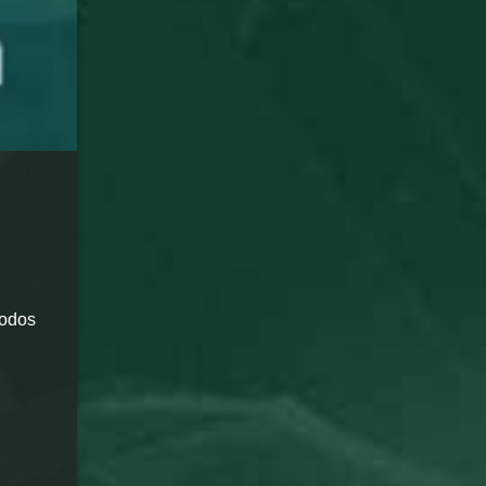
todos