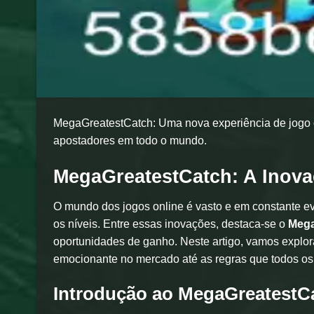
MegaGreatestCatch: Uma nova experiência de jogo o
apostadores em todo o mundo.
MegaGreatestCatch: A Inov
O mundo dos jogos online é vasto e em constante ev
os níveis. Entre essas inovações, destaca-se o
Mega
oportunidades de ganho. Neste artigo, vamos explo
emocionante no mercado até as regras que todos o
Introdução ao MegaGreatestC