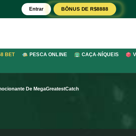
BÔNUS DE R$8888
Entrar
58 BET
PESCA ONLINE
CAÇA-NÍQUEIS
ocionante De MegaGreatestCatch