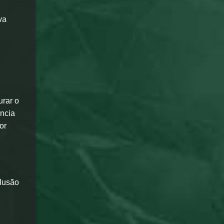
va
urar o
ência
or
clusão