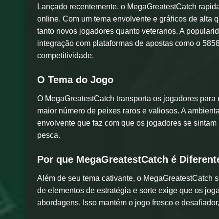
Lançado recentemente, o MegaGreatestCatch rapidam
online. Com um tema envolvente e gráficos de alta q
tanto novos jogadores quanto veteranos. A popular
integração com plataformas de apostas como o 5858
competitividade.
O Tema do Jogo
O MegaGreatestCatch transporta os jogadores para 
maior número de peixes raros e valiosos. A ambienta
envolvente que faz com que os jogadores se sintam
pesca.
Por que MegaGreatestCatch é Diferent
Além de seu tema cativante, o MegaGreatestCatch s
de elementos de estratégia e sorte exige que os jo
abordagens. Isso mantém o jogo fresco e desafiador