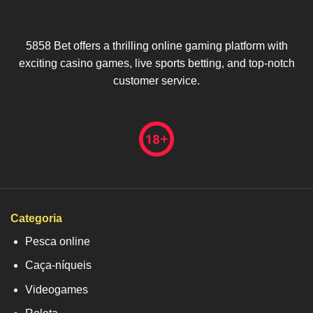
5858 Bet offers a thrilling online gaming platform with
exciting casino games, live sports betting, and top-notch
customer service.
Categoria
Pesca online
Caça-níqueis
Videogames