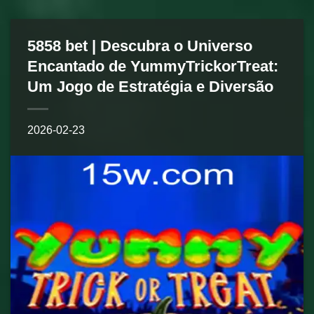
5858 bet | Descubra o Universo
Encantado de YummyTrickorTreat:
Um Jogo de Estratégia e Diversão
2026-02-23