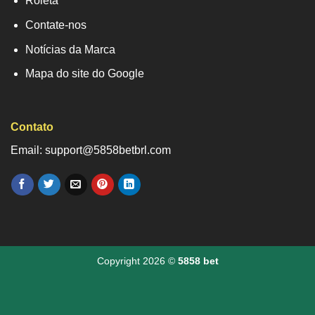
Roleta
Contate-nos
Notícias da Marca
Mapa do site do Google
Contato
Email: support@5858betbrl.com
Copyright 2026 ©
5858 bet