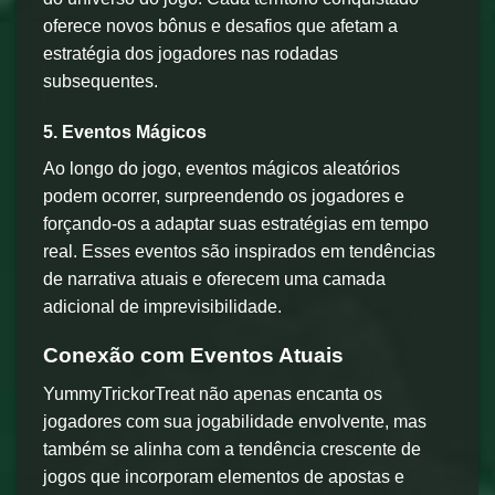
oferece novos bônus e desafios que afetam a
estratégia dos jogadores nas rodadas
subsequentes.
5. Eventos Mágicos
Ao longo do jogo, eventos mágicos aleatórios
podem ocorrer, surpreendendo os jogadores e
forçando-os a adaptar suas estratégias em tempo
real. Esses eventos são inspirados em tendências
de narrativa atuais e oferecem uma camada
adicional de imprevisibilidade.
Conexão com Eventos Atuais
YummyTrickorTreat não apenas encanta os
jogadores com sua jogabilidade envolvente, mas
também se alinha com a tendência crescente de
jogos que incorporam elementos de apostas e